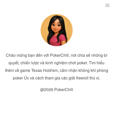
Chào mừng bạn đến với PokerChill, nơi chia sẻ những bí
quyết, chiến lược và kinh nghiệm chơi poker. Tìm hiểu
thêm về game Texas Hold'em, cảm nhận không khí phòng
poker Úc và cách tham gia các giải freeroll thú vị.
@2026 PokerChill