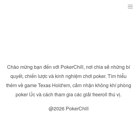
Chào mừng bạn đến với PokerChill, nơi chia sẻ những bí
quyết, chiến lược và kinh nghiệm chơi poker. Tìm hiểu
thêm về game Texas Hold'em, cảm nhận không khí phòng
poker Úc và cách tham gia các giải freeroll thú vị.
@2026 PokerChill